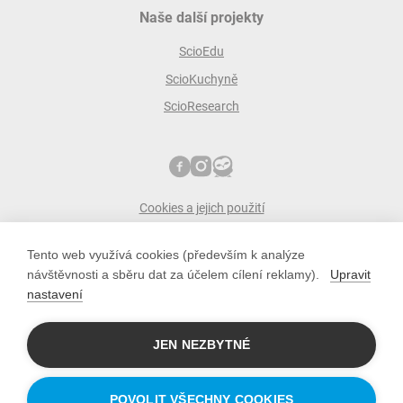
Naše další projekty
ScioEdu
ScioKuchyně
ScioResearch
Cookies a jejich použití
Ochrana osobních údajů
Tento web využívá cookies (především k analýze
ScioŠkoly zakládá společnost Scio
návštěvnosti a sběru dat za účelem cílení reklamy).
Upravit
scio s.r.o.
nastavení
Pobřežní 34, 186 00 Praha 8
IČO: 10779442; DIČ: CZ10779442
JEN NEZBYTNÉ
POVOLIT VŠECHNY COOKIES