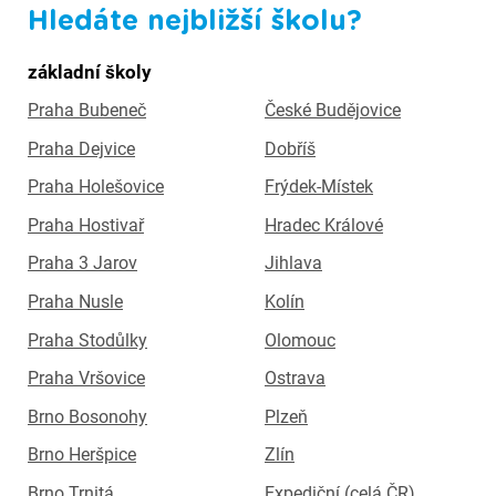
Hledáte nejbližší školu?
základní školy
Praha Bubeneč
České Budějovice
Praha Dejvice
Dobříš
Praha Holešovice
Frýdek-Místek
Praha Hostivař
Hradec Králové
Praha 3 Jarov
Jihlava
Praha Nusle
Kolín
Praha Stodůlky
Olomouc
Praha Vršovice
Ostrava
Brno Bosonohy
Plzeň
Brno Heršpice
Zlín
Brno Trnitá
Expediční (celá ČR)