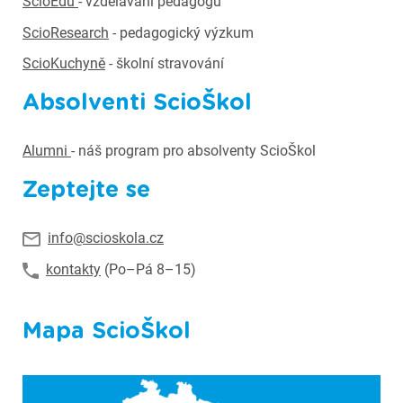
ScioEdu
- vzdělávání pedagogů
ScioResearch
- pedagogický výzkum
ScioKuchyně
- školní stravování
Absolventi ScioŠkol
Alumni
- náš program pro absolventy ScioŠkol
Zeptejte se
info@scioskola.cz
kontakty
(Po–Pá 8–15)
Mapa ScioŠkol