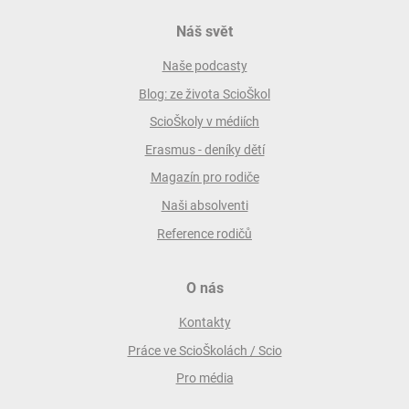
Náš svět
Naše podcasty
Blog: ze života ScioŠkol
ScioŠkoly v médiích
Erasmus - deníky dětí
Magazín pro rodiče
Naši absolventi
Reference rodičů
O nás
Kontakty
Práce ve ScioŠkolách / Scio
Pro média