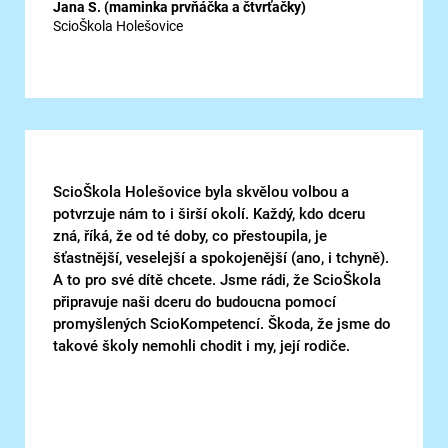
Jana S. (maminka prvňáčka a čtvrťačky)
ScioŠkola Holešovice
ScioŠkola Holešovice byla skvělou volbou a
potvrzuje nám to i širší okolí. Každý, kdo dceru
zná, říká, že od té doby, co přestoupila, je
šťastnější, veselejší a spokojenější (ano, i tchyně).
A to pro své dítě chcete. Jsme rádi, že ScioŠkola
připravuje naši dceru do budoucna pomocí
promyšlených ScioKompetencí. Škoda, že jsme do
takové školy nemohli chodit i my, její rodiče.